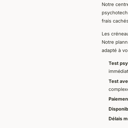
Notre cent
psychotechn
frais caché
Les crénea
Notre plann
adapté à vo
Test psy
immédiat
Test avec
complex
Paiement
Disponibi
Délais m