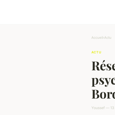
Accueil
›
Actu
ACTU
Rése
psy
Bor
Youssef — 13 