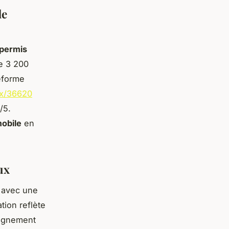
de
 permis
e 3 200
eforme
ux/36620
/5.
mobile
en
ux
avec une
tion reflète
pagnement