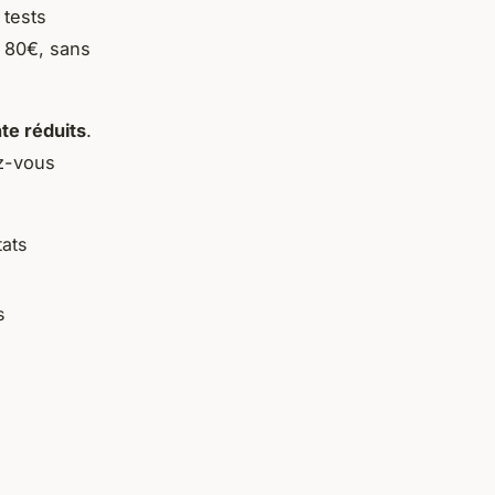
 tests
e 80€, sans
nte réduits
.
ez-vous
ats
s