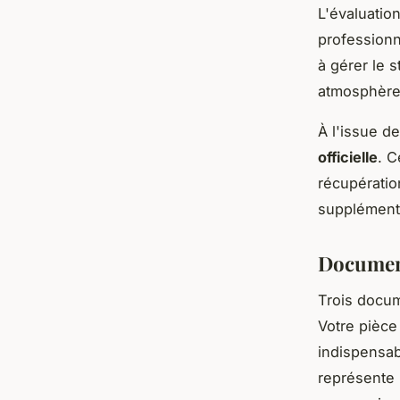
L'évaluatio
professionn
à gérer le 
atmosphère 
À l'issue 
officielle
. C
récupératio
supplément
Document
Trois docum
Votre pièce
indispensab
représente l