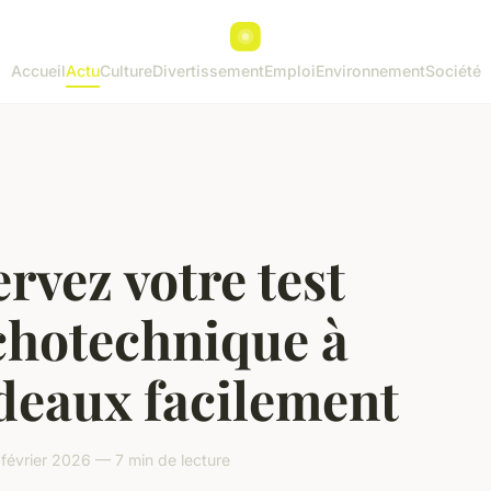
Accueil
Actu
Culture
Divertissement
Emploi
Environnement
Société
rvez votre test
chotechnique à
deaux facilement
février 2026 — 7 min de lecture