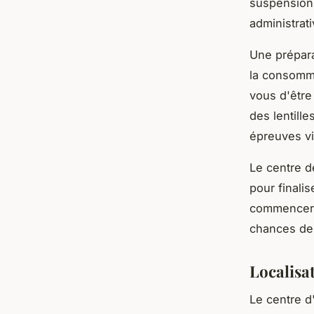
suspension 
administrat
Une prépara
la consomma
vous d'être
des lentille
épreuves vi
Le centre 
pour finali
commencer l
chances de 
Localisa
Le centre d