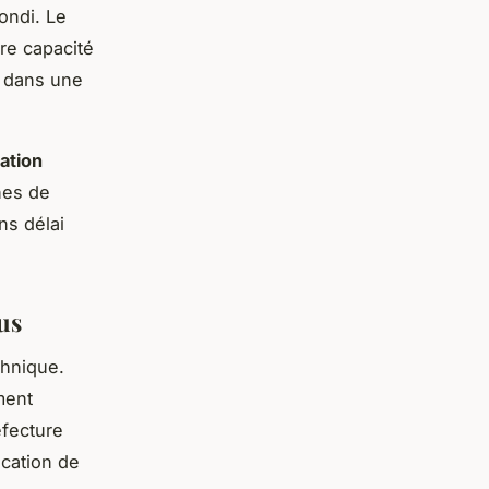
ondi. Le
re capacité
s dans une
tation
hes de
ns délai
us
chnique.
ment
éfecture
ication de