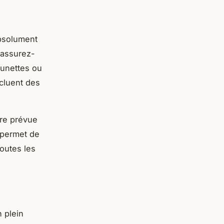
absolument
 assurez-
lunettes ou
ncluent des
re prévue
é permet de
outes les
n plein