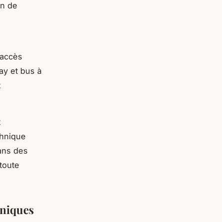
on de
 accès
ay et bus à
t
.
t
chnique
ans des
 toute
hniques