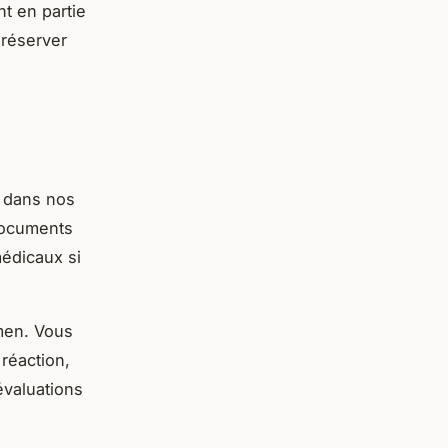
nt en partie
 réserver
 dans nos
documents
 médicaux si
amen. Vous
réaction,
évaluations