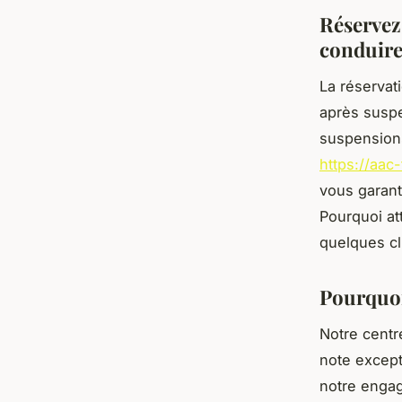
Réservez
conduire
La réservat
après suspe
suspensions
https://aac
vous garant
Pourquoi a
quelques cl
Pourquoi
Notre centr
note except
notre engag